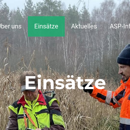
ber uns
Einsätze
Aktuelles
ASP-In
Einsätze